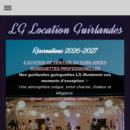
Réservations 2026-2027
L
OCATION DE VÉRITABLES GUIRLANDES
GUINGUETTES PROFESSIONELLES
Nos guirlandes guinguettes LG illuminent vos
moments d’exception
✨
Une atmosphère unique, entre charme, chaleur et
élégance
Mariage, anniversaire, baptême, événement pro